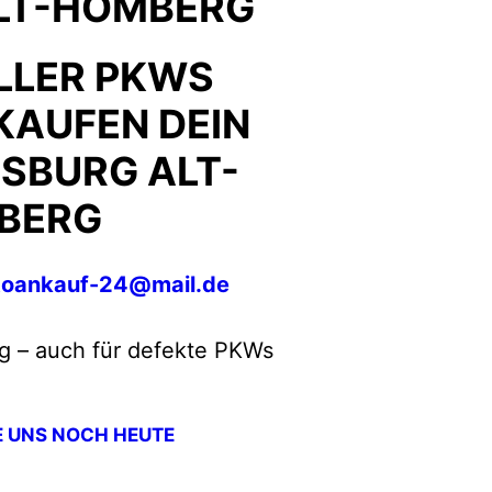
LT-HOMBERG
LLER PKWS
KAUFEN DEIN
ISBURG ALT-
BERG
toankauf-24@mail.de
g – auch für defekte PKWs
E UNS NOCH HEUTE