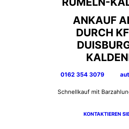
RUMELN-KA
ANKAUF A
DURCH KF
DUISBURG
KALDEN
0162 354 3079
au
Schnellkauf mit Barzahlun
KONTAKTIEREN SI