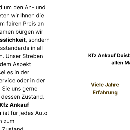
d um den An- und
en wir Ihnen die
m fairen Preis an
Namen bürgen wir
sslichkeit
, sondern
sstandards in all
Kfz Ankauf Duis
n. Unser Streben
allen M
jedem Aspekt
ei es in der
rvice oder in der
Viele Jahre
 Sie uns gerne
Erfahrung
n dessen Zustand.
Kfz Ankauf
n
ist für jedes Auto
in zum
 Zustand.