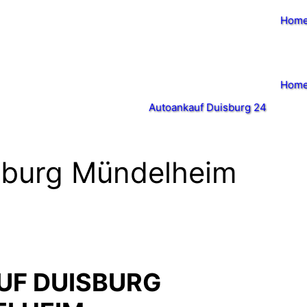
Hom
Hom
Autoankauf Duisburg 24
sburg Mündelheim
F DUISBURG