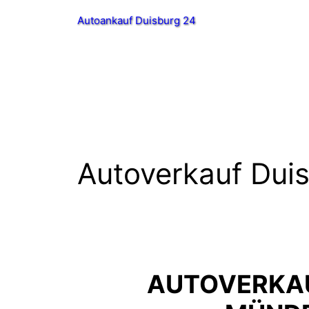
Zum
Autoankauf Duisburg 24
Inhalt
springen
Autoverkauf Dui
AUTOVERKAU