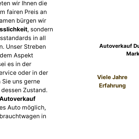
en wir Ihnen die
m fairen Preis an
Namen bürgen wir
sslichkeit
, sondern
sstandards in all
Autoverkauf D
n. Unser Streben
Mark
jedem Aspekt
ei es in der
rvice oder in der
Viele Jahre
 Sie uns gerne
Erfahrung
n dessen Zustand.
 Autoverkauf
des Auto möglich,
ebrauchtwagen in