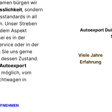
Namen bürgen wir
sslichkeit
, sondern
sstandards in all
n. Unser Streben
Autoexport Dui
jedem Aspekt
ei es in der
rvice oder in der
 Sie uns gerne
Viele Jahre
n dessen Zustand.
Erfahrung
 Autoexport
o möglich, vom
chtwagen in
UFNEHMEN