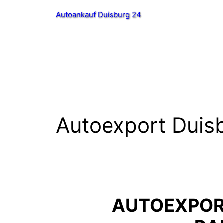
Zum
Autoankauf Duisburg 24
Inhalt
springen
Autoexport Duisb
AUTOEXPOR