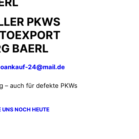
ERL
LLER PKWS
TOEXPORT
G BAERL
toankauf-24@mail.de
g – auch für defekte PKWs
E UNS NOCH HEUTE