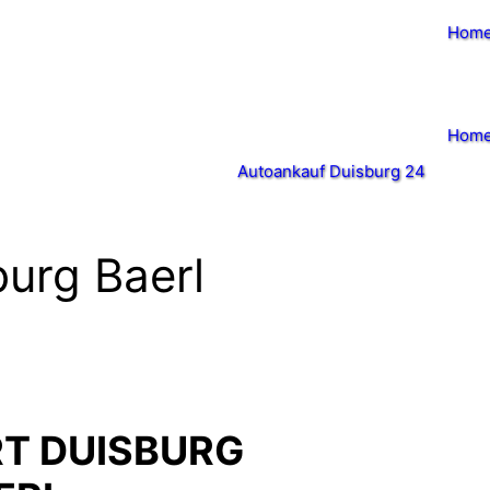
Hom
Hom
Autoankauf Duisburg 24
urg Baerl
T DUISBURG